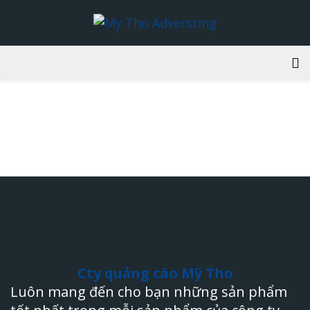
BUILD
CÁ
Cty quảng cáo Mỹ Tho
Luôn mang đến cho bạn những sản phẩm